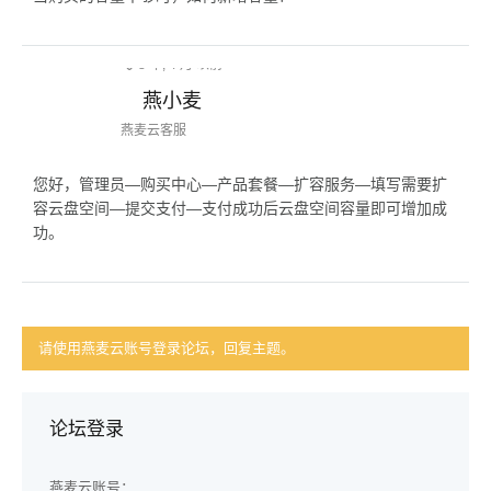
8 年, 4 月 以前
燕小麦
燕麦云客服
您好，管理员—购买中心—产品套餐—扩容服务—填写需要扩
容云盘空间—提交支付—支付成功后云盘空间容量即可增加成
功。
请使用燕麦云账号登录论坛，回复主题。
论坛登录
燕麦云账号：