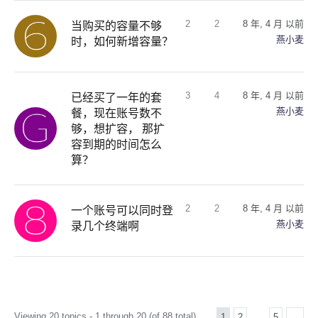
2
2
8 年, 4 月 以前
当购买的容量不够
燕小麦
时，如何新增容量？
3
4
8 年, 4 月 以前
已经买了一年的套
燕小麦
餐，现在账号数不
够，想扩容， 那扩
容到期的时间怎么
算？
2
2
8 年, 4 月 以前
一个账号可以同时登
燕小麦
录几个终端啊
Viewing 20 topics - 1 through 20 (of 88 total)
1
2
…
5
→