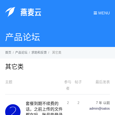
MENU
产品论坛
首页
/
产品论坛
/
求助和反馈
/
其它类
其它类
主题
参与
帖子
最后发表
者
2
2
7 年 以前
套餐到期不续费的
admin@oatos
话，之前上传的文件
都在吗，账号能登录