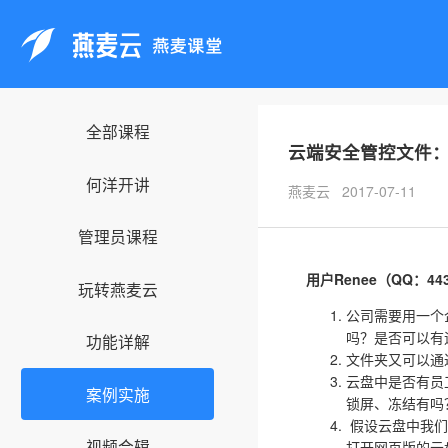
全部课程
云端安全管控文件
何洋开讲
燕麦云 2017-07-11
管理员课程
用户Renee（QQ：4
玩转燕麦云
公司需要用一个
吗？是否可以有
功能详解
文件夹又可以通
云盘中是否有员
案例实施
锁屏、冻结有吗
假设云盘中我们
视频合辑
打开网页版的云